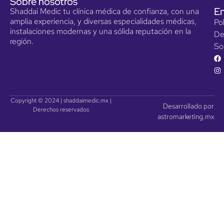
Sobre nosotros
En
Shaddai Medic tu clínica médica de confianza, con una
amplia experiencia, y diversas especialidades médicas,
Pol
instalaciones modernas y una sólida reputación en la
De
región.
So
Copyright © 2024 | shaddaimedic.mx |
Desarrollado por
Derechos reservados
astromarketing.mx