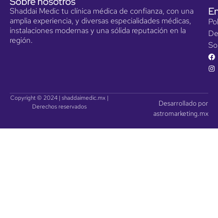
Sobre nosotros
En
Shaddai Medic tu clínica médica de confianza, con una
amplia experiencia, y diversas especialidades médicas,
Pol
instalaciones modernas y una sólida reputación en la
De
región.
So
Copyright © 2024 | shaddaimedic.mx |
Desarrollado por
Derechos reservados
astromarketing.mx