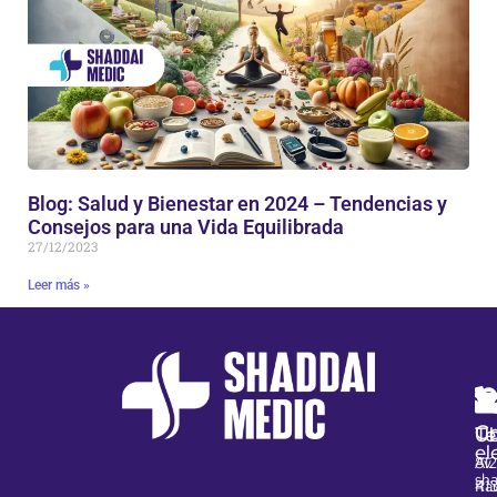
Blog: Salud y Bienestar en 2024 – Tendencias y
Consejos para una Vida Equilibrada
27/12/2023
Leer más »
Co
Te
Ub
el
812
Av.
sh
41
Ra