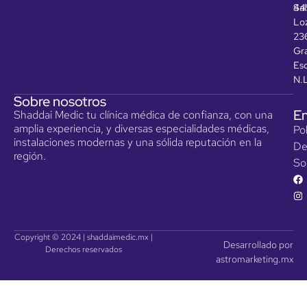
44
Sal
Lo
23
Gra
Es
N.
Sobre nosotros
En
Shaddai Medic tu clínica médica de confianza, con una
amplia experiencia, y diversas especialidades médicas,
Pol
instalaciones modernas y una sólida reputación en la
De
región.
So
Copyright © 2024 | shaddaimedic.mx |
Desarrollado por
Derechos reservados
astromarketing.mx